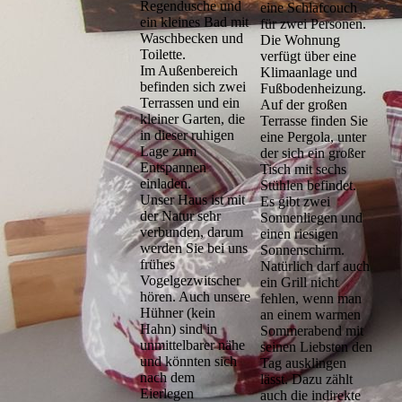
Regendusche und
eine Schlafcouch
ein kleines Bad mit
für zwei Personen.
Waschbecken und
Die Wohnung
Toilette.
verfügt über eine
Im Außenbereich
Klimaanlage und
befinden sich zwei
Fußbodenheizung.
Terrassen und ein
Auf der großen
kleiner Garten, die
Terrasse finden Sie
in dieser ruhigen
eine Pergola, unter
Lage zum
der sich ein großer
Entspannen
Tisch mit sechs
einladen.
Stühlen befindet.
Unser Haus ist mit
Es gibt zwei
der Natur sehr
Sonnenliegen und
verbunden, darum
einen riesigen
werden Sie bei uns
Sonnenschirm.
frühes
Natürlich darf auch
Vogelgezwitscher
ein Grill nicht
hören. Auch unsere
fehlen, wenn man
Hühner (kein
an einem warmen
Hahn) sind in
Sommerabend mit
unmittelbarer nähe
seinen Liebsten den
und könnten sich
Tag ausklingen
nach dem
lässt. Dazu zählt
Eierlegen
auch die indirekte