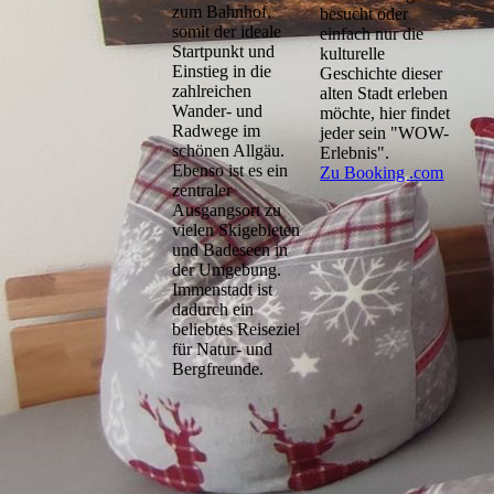
zum Bahnhof,
besucht oder
somit der ideale
einfach nur die
Startpunkt und
kulturelle
Einstieg in die
Geschichte dieser
zahlreichen
alten Stadt erleben
Wander- und
möchte, hier findet
Radwege im
jeder sein "WOW-
schönen Allgäu.
Erlebnis".
Ebenso ist es ein
Zu Booking .com
zentraler
Ausgangsort zu
vielen Skigebieten
und Badeseen in
der Umgebung.
Immenstadt ist
dadurch ein
beliebtes Reiseziel
für Natur- und
Bergfreunde.