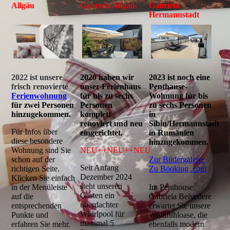
Allgäu
Gabriela Allgäu
Gabriela
Hermannstadt
2022 ist unsere
2020 haben wir
2023 ist noch eine
frisch renovierte
unser Ferienhaus
Penthause-
Ferienwohnung
für bis zu sechs
Wohnung für bis
für zwei Personen
Personen
zu sechs Personen
hinzugekommen.
komplett
in
renoviert und neu
Sibiu/Hermannstadt
Für Infos über
eingerichtet.
in Rumänien
diese besondere
hinzugekommen.
Wohnung sind Sie
NEU++NEU++NEU
schon auf der
Zur Bildergalerie
Seit Anfang
richtigen Seite.
Zu Booking .com
Dezember 2024
Klicken Sie einfach
steht unseren
in der Menüleiste
Im Penthouse
Gästen ein
auf die
Gabriela Belvedere
überdachter
entsprechenden
erwartet Sie unsere
Whirlpool für
Punkte und
Wohlfühloase, die
maximal 5
erfahren Sie mehr.
ebenfalls modern