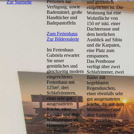
Personen zur
Zur Startseite
und gemütlich
Verfügung, sowie
eingerichtet ist. Die
Bademäntel, große
Wohnung hat eine
Handtücher und
Wohnfläche von
Badepantoffeln
150 m² inkl. einer
Dachterrasse und
Zum Ferienhaus
dem herrlichen
Zur Bildergalerie
Ausblick auf Sibiu
und die Karpaten,
Im Ferienhaus
eine Platz zum
Gabriela erwartet
entspannen.
Sie unser
Das Penthouse
gemütliches und
verfügt über zwei
gleichzeitig modern
Schlafzimmer, zwei
eingerichtetes
Bäder mit
Ferienhaus mit
begehbaren
125m², drei
Regenduschen,
Schlafzimmern,
einer ebenfalls sehr
einer sehr gut
gut ausgestatteten
ausgestatteten
Küche, die mit dem
Küche, einer
Wohnzimmer und
Essecke und dem
dem Essbereich
Wohnzimmer im
eine perfekte
Hüttenstyle. Es gibt
Einheit bilden. Hier
ein Bad mit
befindet sich noch