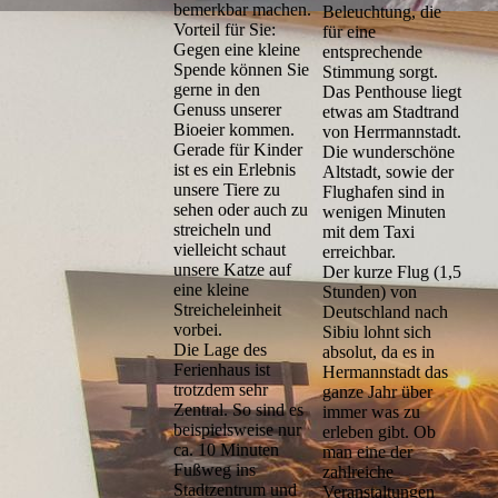
bemerkbar machen.
Beleuchtung, die
Vorteil für Sie:
für eine
Gegen eine kleine
entsprechende
Spende können Sie
Stimmung sorgt.
gerne in den
Das Penthouse liegt
Genuss unserer
etwas am Stadtrand
Bioeier kommen.
von Herrmannstadt.
Gerade für Kinder
Die wunderschöne
ist es ein Erlebnis
Altstadt, sowie der
unsere Tiere zu
Flughafen sind in
sehen oder auch zu
wenigen Minuten
streicheln und
mit dem Taxi
vielleicht schaut
erreichbar.
unsere Katze auf
Der kurze Flug (1,5
eine kleine
Stunden) von
Streicheleinheit
Deutschland nach
vorbei.
Sibiu lohnt sich
Die Lage des
absolut, da es in
Ferienhaus ist
Hermannstadt das
trotzdem sehr
ganze Jahr über
Zentral. So sind es
immer was zu
beispielsweise nur
erleben gibt. Ob
ca. 10 Minuten
man eine der
Fußweg ins
zahlreiche
Stadtzentrum und
Veranstaltungen